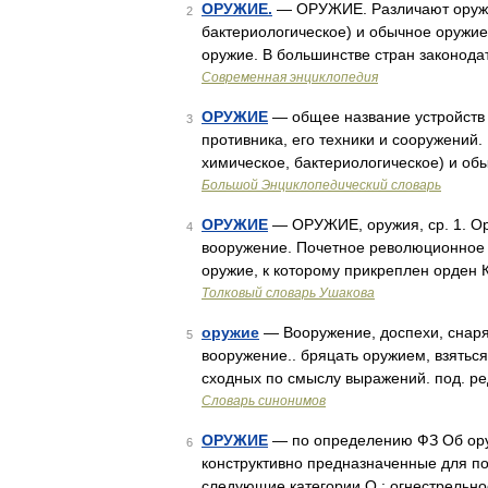
ОРУЖИЕ.
— ОРУЖИЕ. Различают оружие
2
бактериологическое) и обычное оружие;
оружие. В большинстве стран законод
Современная энциклопедия
ОРУЖИЕ
— общее название устройств 
3
противника, его техники и сооружений
химическое, бактериологическое) и об
Большой Энциклопедический словарь
ОРУЖИЕ
— ОРУЖИЕ, оружия, ср. 1. Ор
4
вооружение. Почетное революционное 
оружие, к которому прикреплен орден 
Толковый словарь Ушакова
оружие
— Вооружение, доспехи, снаря
5
вооружение.. бряцать оружием, взяться
сходных по смыслу выражений. под. ре
Словарь синонимов
ОРУЖИЕ
— по определению ФЗ Об оруж
6
конструктивно предназначенные для по
следующие категории О.: огнестрельн