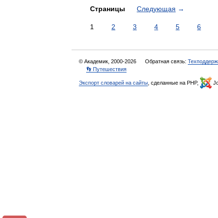
Страницы
Следующая
→
1
2
3
4
5
6
© Академик, 2000-2026
Обратная связь:
Техподдерж
👣 Путешествия
Экспорт словарей на сайты
, сделанные на PHP,
Jo