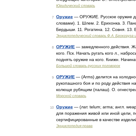
Юридический словарь
Оружие
— ОРУЖИЕ. Русское оружие до 
7
словами). 1. Шлем. 2. Ерихонка. 3. Панци
Бердыши. 11. Рогатина. 12. Совня. 13. 
Энциклопедический словарь Ф.А. Брокгауза 
ОРУЖИЕ
— замедленного действия. Жар
8
кого. Пск. Начать ругать кого л., набр
поднять оружие на кого. Книжн. Начина
Большой словарь русских поговорок
ОРУЖИЕ
— (Arms) делится на холодно
9
рукопашного боя и по роду действия н
колюще рубящим (палаш). О. огнестре
Морской словарь
Оружие
— (лат. telum; arma; англ. we
10
для поражения живой или иной цели, по
сертифицированные в качестве издели
Энциклопедия права