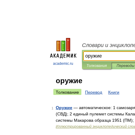
Словари и энциклоп
academic.ru
Толкования
Переводы
оружие
Толкование
Перевод
Книги
Оружие
— автоматическое: 1 самозаря
1
(СВД); 2 единый пулемет системы Кал
системы Макарова образца 1951 (ПМ);
Иллюстрированный энциклопедический сло