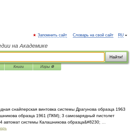
Запомнить сайт
Словарь на свой сайт
RU
едии на Академике
Найти!
Книги
Игры ⚽
дная снайперская винтовка системы Драгунова образца 1963
ашникова образца 1961 (ПКМ); 3 самозарядный пистолет
 4 автомат системы Калашникова образца&#8230; …
варь