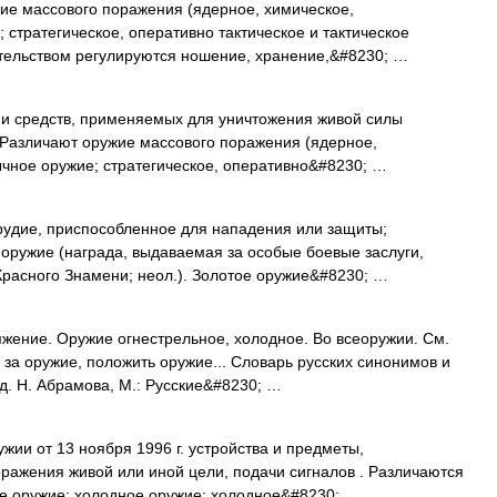
 массового поражения (ядерное, химическое,
 стратегическое, оперативно тактическое и тактическое
ательством регулируются ношение, хранение,&#8230; …
и средств, применяемых для уничтожения живой силы
. Различают оружие массового поражения (ядерное,
ычное оружие; стратегическое, оперативно&#8230; …
удие, приспособленное для нападения или защиты;
оружие (награда, выдаваемая за особые боевые заслуги,
Красного Знамени; неол.). Золотое оружие&#8230; …
жение. Оружие огнестрельное, холодное. Во всеоружии. См.
 за оружие, положить оружие... Словарь русских синонимов и
д. Н. Абрамова, М.: Русские&#8230; …
ии от 13 ноября 1996 г. устройства и предметы,
ражения живой или иной цели, подачи сигналов . Различаются
ое оружие; холодное оружие; холодное&#8230; …