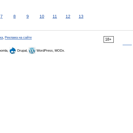
7
8
9
10
11
12
13
ка
,
Реклама на сайте
18+
omla,
Drupal,
WordPress, MODx.