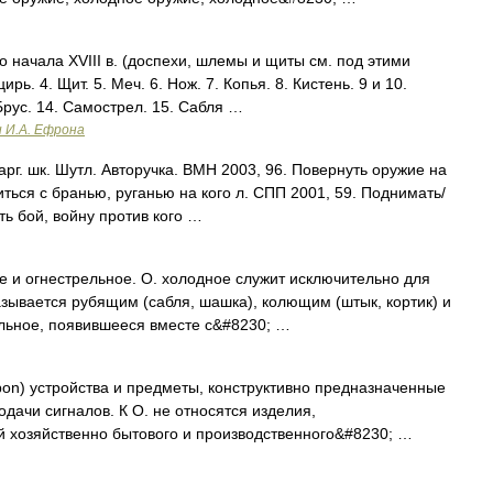
начала XVIII в. (доспехи, шлемы и щиты см. под этими
рь. 4. Щит. 5. Меч. 6. Нож. 7. Копья. 8. Кистень. 9 и 10.
Брус. 14. Самострел. 15. Сабля …
и И.А. Ефрона
г. шк. Шутл. Авторучка. ВМН 2003, 96. Повернуть оружие на
оситься с бранью, руганью на кого л. СПП 2001, 59. Поднимать/
ть бой, войну против кого …
е и огнестрельное. О. холодное служит исключительно для
азывается рубящим (сабля, шашка), колющим (штык, кортик) и
льное, появившееся вместе с&#8230; …
apon) устройства и предметы, конструктивно предназначенные
дачи сигналов. К О. не относятся изделия,
й хозяйственно бытового и производственного&#8230; …